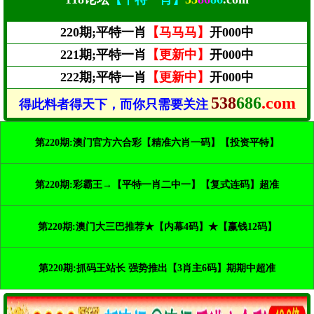
220期;平特一肖
【马马马】
开000中
221期;平特一肖
【更新中】
开000中
222期;平特一肖
【更新中】
开000中
538
686
.com
得此料者得天下，而你只需要关注
第220期:
澳门官方六合彩【精准六肖一码】【投资平特】
第220期:
彩霸王→【平特一肖二中一】【复式连码】超准
第220期:
澳门大三巴推荐★【内幕4码】★【赢钱12码】
第220期:
抓码王站长 强势推出【3肖主6码】期期中超准