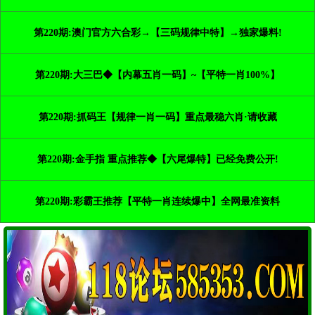
第220期:
澳门官方六合彩→【三码规律中特】→独家爆料!
第220期:
大三巴◆【内幕五肖一码】~【平特一肖100%】
第220期:
抓码王【规律一肖一码】重点最稳六肖·请收藏
第220期:
金手指 重点推荐◆【六尾爆特】已经免费公开!
第220期:
彩霸王推荐【平特一肖连续爆中】全网最准资料