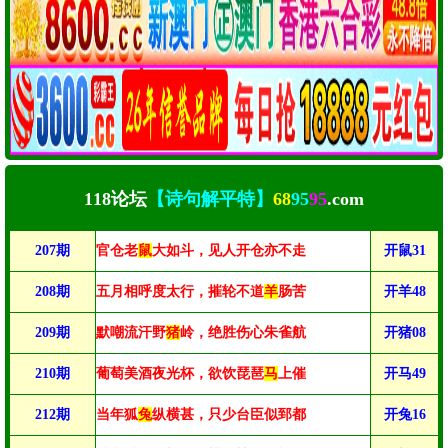
118论坛
【诗句解平特】
68
95
95
.com
207期
官仓老
鼠
大如斗，见人开仓亦不走
开鼠31
208期
五月相呼度太行，摧轮不道
羊
肠苦
开羊48
209期
默嘲流汗野
猪
岭，绝胜伤心朱雀航
开
猪08
210期
葡萄美酒夜光杯，欲饮琵琶
马
上催
开马49
212期
当年狐
兔
纵横甚，只少台臣似郅都
开兔16