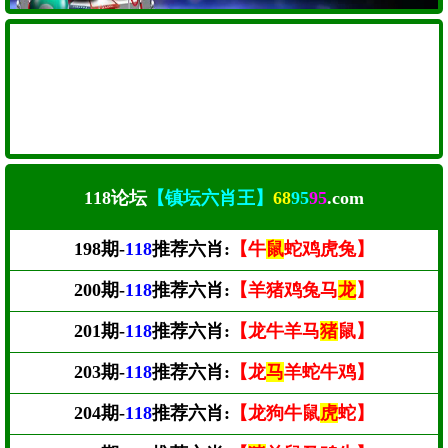
118论坛
【镇坛六肖王】
68
95
95
.com
198期-
118
推荐六肖:
【牛
鼠
蛇鸡虎兔】
200期-
118
推荐六肖:
【羊猪鸡兔马
龙
】
201期-
118
推荐六肖:
【龙牛羊马
猪
鼠】
203期-
118
推荐六肖:
【龙
马
羊蛇牛鸡】
204期-
118
推荐六肖:
【龙狗牛鼠
虎
蛇】