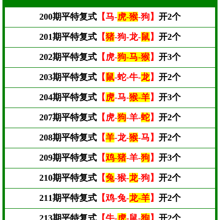
200期平特复式
【马-
虎-猴
-狗】
开2个
201期平特复式
【
猪
-狗-龙-
鼠
】
开2个
202期平特复式
【虎-
狗-马-猴
】
开3个
203期平特复式
【
鼠
-蛇-牛-
龙
】
开2个
204期平特复式
【
虎
-马-
猴-羊
】
开3个
207期平特复式
【虎-
狗
-羊-
蛇
】
开2个
208期平特复式
【
羊
-龙-
猴
-马】
开2个
209期平特复式
【
鸡-猪
-羊-
狗
】
开3个
210期平特复式
【
兔
-猴-
龙
-狗】
开2个
211期平特复式
【鸡-兔-
龙-羊
】
开2个
213期平特复式
【牛-
虎
-鼠-
狗
】
开2个