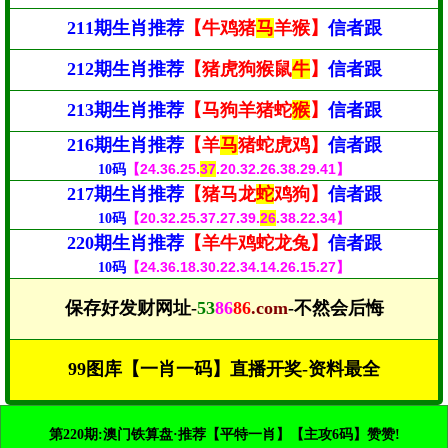
211期生肖推荐
【牛鸡猪
马
羊猴】
信者跟
212期生肖推荐
【猪虎狗猴鼠
牛
】
信者跟
213期生肖推荐
【马狗羊猪蛇
猴
】
信者跟
216期生肖推荐
【羊
马
猪蛇虎鸡】
信者跟
【24.36.25.
37
.20.32.26.38.29.41】
10码
217期生肖推荐
【猪马龙
蛇
鸡狗】
信者跟
【20.32.25.37.27.39.
26
.38.22.34】
10码
220期生肖推荐
【羊牛鸡蛇龙兔】
信者跟
【24.36.18.30.22.34.14.26.15.27】
10码
保存好发财网址-
53
86
86
.com
-不然会后悔
99图库【一肖一码】直播开奖-资料最全
第220期:
澳门铁算盘·推荐【平特一肖】【主攻6码】赞赞!