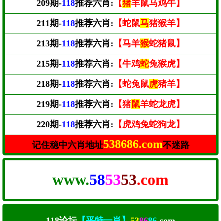
209期-
118
推荐六肖:
【
猪
羊鼠马鸡牛】
211期-
118
推荐六肖:
【蛇鼠
马
猪猴羊】
213期-
118
推荐六肖:
【马羊
猴
蛇猪鼠】
215期-
118
推荐六肖:
【牛鸡
蛇
兔猴虎】
218期-
118
推荐六肖:
【蛇兔鼠
虎
猪羊】
219期-
118
推荐六肖:
【猪
鼠
羊蛇龙虎】
220期-
118
推荐六肖:
【虎鸡兔蛇狗龙】
538686.com
记住稳中六肖地址
不迷路
www.
58
53
53
.com
118论坛
【平特一肖】
53
86
86
.com