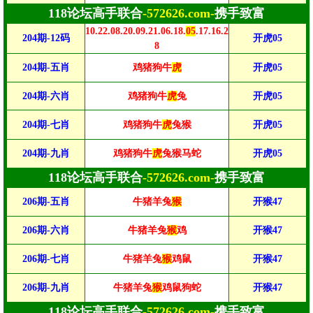
118论坛高手联合
-572626.com-
携手致富
10.22.08.20.09.21.06.18.
05
.17.16.2
204期-12码
开虎05
8
204期-五肖
鸡猪狗牛
虎
开虎05
204期-六肖
鸡猪狗牛
虎
兔
开虎05
204期-七肖
鸡猪狗牛
虎
兔猴
开虎05
204期-九肖
鸡猪狗牛
虎
兔猴马蛇
开虎05
118论坛高手联合
-572626.com-
携手致富
206期-五肖
牛猪羊兔
猴
开猴47
206期-六肖
牛猪羊兔
猴
鸡
开猴47
206期-七肖
牛猪羊兔
猴
鸡鼠
开猴47
206期-九肖
牛猪羊兔
猴
鸡鼠狗蛇
开猴47
118论坛高手联合
-572626.com-
携手致富