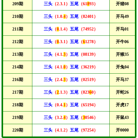
209期
三头
（2.3.1）
五尾
（61
8
93）
开猪08
210期
三头
（1.0.
4
）
五尾
（82401）
开马49
211期
三头
（
0
.1.4）
五尾
（74952）
开马01
212期
三头
（
0
.3.1）
五尾
（
6
1278）
开牛06
213期
三头
（4.1.
3
）
五尾
（08139）
开猴35
214期
三头
（4.1.
0
）
五尾
（36219）
开兔04
216期
三头
（2.4.
3
）
五尾
（02519）
开马37
217期
三头
（
2
.1.3）
五尾
（823
6
0）
开蛇26
218期
三头
（0.4.
1
）
五尾
（65194）
开虎17
219期
三头
（3.2.
4
）
五尾
（
3
0546）
开鼠43
220期
三头
（4.1.2）
五尾
（97254）
开0000